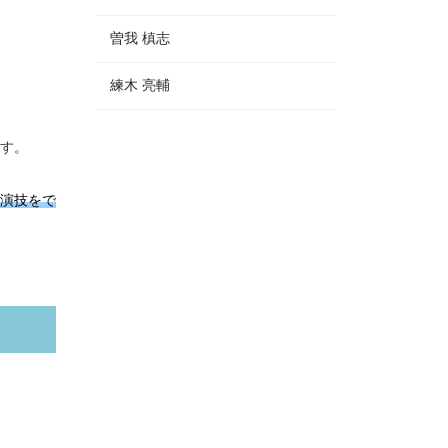
曽我 槙志
練木 亮輔
す。
演技をで