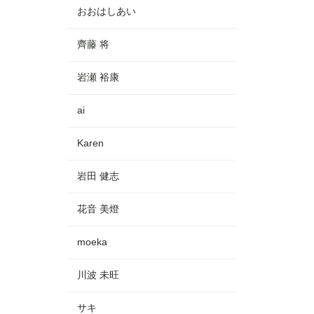
おおはしあい
齊藤 将
岩瀬 裕康
ai
Karen
岩田 健志
花音 美燈
moeka
川波 未旺
サキ