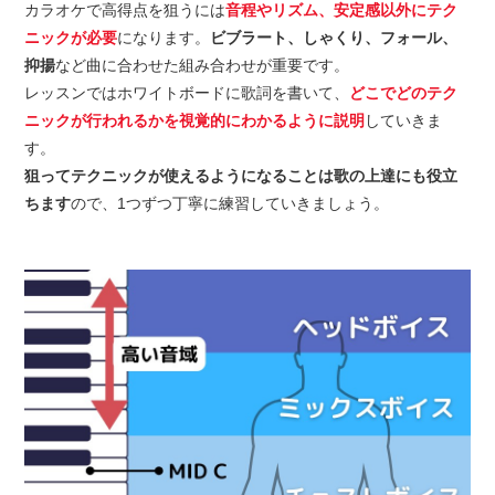
カラオケで高得点を狙うには
音程やリズム、安定感以外にテク
ニックが必要
になります。
ビブラート、しゃくり、フォール、
抑揚
など曲に合わせた組み合わせが重要です。
レッスンではホワイトボードに歌詞を書いて、
どこでどのテク
ニックが行われるかを視覚的にわかるように説明
していきま
す。
狙ってテクニックが使えるようになることは歌の上達にも役立
ちます
ので、1つずつ丁寧に練習していきましょう。