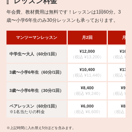
レッスン料金
年会費、教材費用は無料です！レッスンは1回60分。3
歳〜小学6年生のみ30分レッスンも承っております。
マンツーマンレッスン
月2回
月3
¥12,000
¥16,3
中学生〜大人（60分/1回）
（税込 ¥13,200）
（税込 ¥17
¥10,400
¥13,0
3歳〜小学6年生（60分/1回）
（税込 ¥11,440）
（税込 ¥14
¥8,400
¥9,80
3歳〜小学6年生（30分/1回）
（税込 ¥9,240）
（税込 ¥10
ペアレッスン（60分/1回）
¥6,000
¥8,15
※1名当たりの料金
（税込 ¥6,600）
（税込 ¥8,
※上記時間に入れ替え5分ほどを含みます。