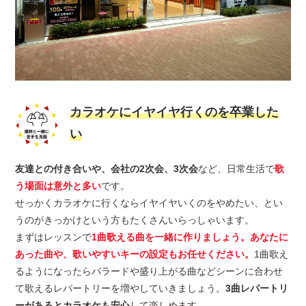
カラオケにイヤイヤ行くのを卒業した
い
友達との付き合いや、会社の2次会、3次会
など、日常生活で
歌
う場面は意外と多い
です。
せっかくカラオケに行くならイヤイヤいくのをやめたい、とい
うのがきっかけという方もたくさんいらっしゃいます。
まずはレッスンで
1曲歌える曲を一緒に作りましょう。
あなたに
あった曲や、歌いやすいキーの設定もお任せください。
1曲歌え
るようになったらバラードや盛り上がる曲などシーンに合わせ
て歌えるレパートリーを増やしていきましょう。
3曲レパートリ
ーがあるとカラオケも安心
して楽しめます。