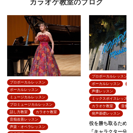
カラオケ教室のブログ
プロボーカルレッスン
プロボーカルレッスン
ボーカルレッスン
V
ボーカルレッスン
声優レッスン
ミュージカルレッスン
ミックスボイスレッスン
プロミュージカルレッスン
カラオケ教室
音痴改
話し方教室
カラオケ教室
発声基礎レッスン
音痴改善レッスン
役を勝ち取るための
声楽・オペラレッスン
「キャラクター分析