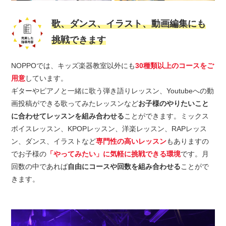
歌、ダンス、イラスト、動画編集にも
挑戦できます
NOPPOでは、キッズ楽器教室以外にも
30種類以上のコースをご
用意
しています。
ギターやピアノと一緒に歌う弾き語りレッスン、Youtubeへの動
画投稿ができる歌ってみたレッスンなど
お子様のやりたいこと
に合わせてレッスンを組み合わせる
ことができます。ミックス
ボイスレッスン、KPOPレッスン、洋楽レッスン、RAPレッス
ン、ダンス、イラストなど
専門性の高いレッスン
もありますの
でお子様の
「やってみたい」に気軽に挑戦できる環境
です。月
回数の中であれば
自由にコースや回数を組み合わせる
ことがで
きます。