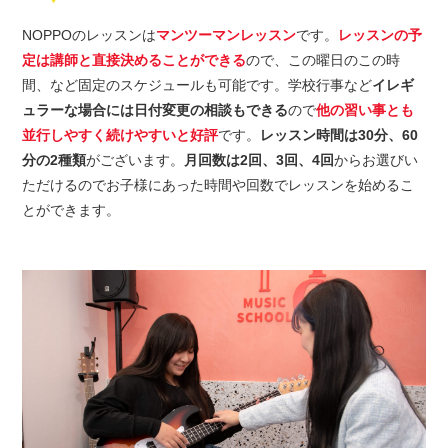
NOPPOのレッスンは
マンツーマンレッスン
です。
レッスンの予
定は講師と直接決めることができる
ので、この曜日のこの時
間、など固定のスケジュールも可能です。学校行事など
イレギ
ュラーな場合には日付変更の相談もできる
ので
他の習い事とも
並行しやすく続けやすいと好評
です。
レッスン時間は30分、60
分の2種類
がございます。
月回数は2回、3回、4回
からお選びい
ただけるのでお子様にあった時間や回数でレッスンを始めるこ
とができます。