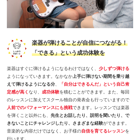
楽器が弾けることが自信につながる！
「できる」という成功体験を
楽器はすぐに弾けるようになるわけではなく、
少しずつ弾ける
ようになっていきます。なかなか
上手に弾けない期間を乗り越
えて弾けるようになる分
、
「自分はできるんだ」という自己肯
定感が高く
なり、
成功体験
を積むことができます。また、毎回
のレッスンに加えてスクール独自の発表会も行っていますので
人前でのパフォーマンスにも挑戦
できます。レッスンでは楽器
を弾くこと以外にも、
先生とお話したり、説明を聞いたり、で
きないことにチャレンジしたり、さまざまな経験
ができます。
音楽的な内容だけではなく、お子様の
自信を育てるレッスン
を
行います。