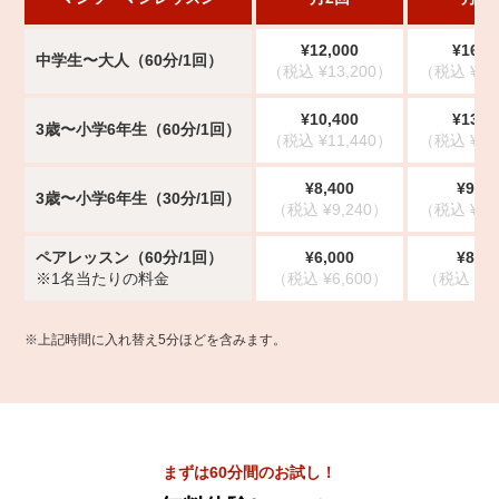
¥12,000
¥16,3
中学生〜大人（60分/1回）
（税込 ¥13,200）
（税込 ¥17
¥10,400
¥13,0
3歳〜小学6年生（60分/1回）
（税込 ¥11,440）
（税込 ¥14
¥8,400
¥9,80
3歳〜小学6年生（30分/1回）
（税込 ¥9,240）
（税込 ¥10
ペアレッスン（60分/1回）
¥6,000
¥8,15
※1名当たりの料金
（税込 ¥6,600）
（税込 ¥8,
※上記時間に入れ替え5分ほどを含みます。
まずは60分間のお試し！