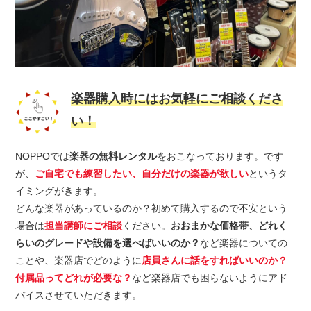
楽器購入時にはお気軽にご相談くださ
い！
NOPPOでは
楽器の無料レンタル
をおこなっております。です
が、
ご自宅でも練習したい、自分だけの楽器が欲しい
というタ
イミングがきます。
どんな楽器があっているのか？初めて購入するので不安という
場合は
担当講師にご相談
ください。
おおまかな価格帯、どれく
らいのグレードや設備を選べばいいのか？
など楽器についての
ことや、楽器店でどのように
店員さんに話をすればいいのか？
付属品ってどれが必要な？
など楽器店でも困らないようにアド
バイスさせていただきます。