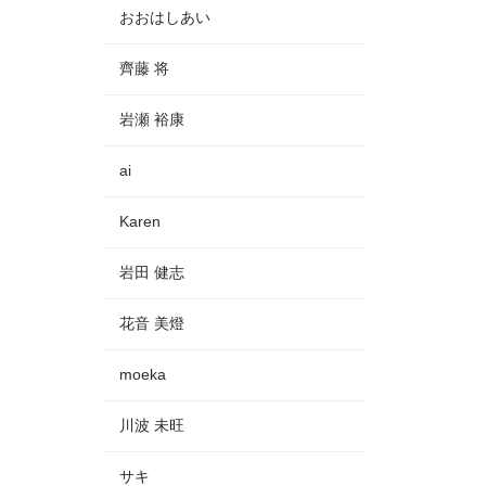
おおはしあい
齊藤 将
岩瀬 裕康
ai
Karen
岩田 健志
花音 美燈
moeka
川波 未旺
サキ