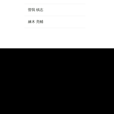
曽我 槙志
練木 亮輔