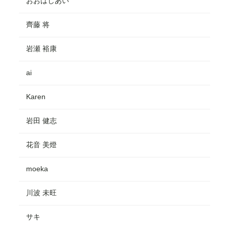
おおはしあい
齊藤 将
岩瀬 裕康
ai
Karen
岩田 健志
花音 美燈
moeka
川波 未旺
サキ