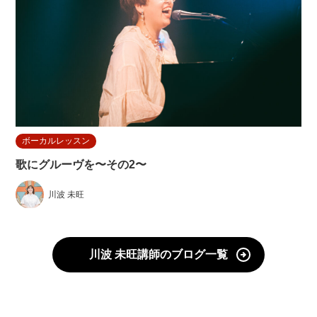
ボーカルレッスン
歌にグルーヴを〜その2〜
川波 未旺
川波 未旺講師のブログ一覧