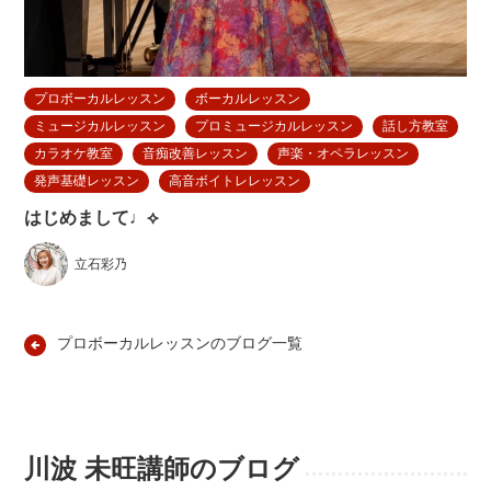
プロボーカルレッスン
ボーカルレッスン
ミュージカルレッスン
プロミュージカルレッスン
話し方教室
カラオケ教室
音痴改善レッスン
声楽・オペラレッスン
発声基礎レッスン
高音ボイトレレッスン
はじめまして♩⟡
立石彩乃
プロボーカルレッスンのブログ一覧
川波 未旺講師のブログ