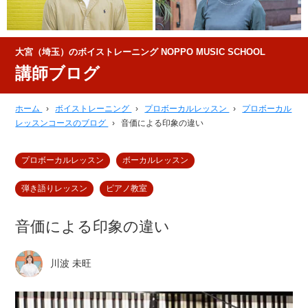
大宮（埼玉）のボイストレーニング NOPPO MUSIC SCHOOL
講師ブログ
ホーム
›
ボイストレーニング
›
プロボーカルレッスン
›
プロボーカル
レッスンコースのブログ
›
音価による印象の違い
プロボーカルレッスン
ボーカルレッスン
弾き語りレッスン
ピアノ教室
音価による印象の違い
川波 未旺