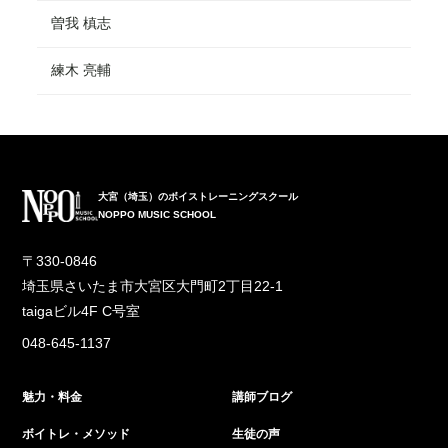
曽我 槙志
練木 亮輔
大宮（埼玉）のボイストレーニングスクール
NOPPO MUSIC SCHOOL
〒330-0846
埼玉県さいたま市大宮区大門町2丁目22-1
taigaビル4F C号室
048-645-1137
魅力・料金
講師ブログ
ボイトレ・メソッド
生徒の声