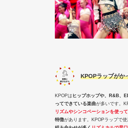
KPOPラップが
KPOPは
ヒップホップや、R&B、
ってできている楽曲
が多いです。K
リズムやシンコペーションを使って
特徴
があります。KPOPラップで
組み合わせが多く
リズミカルで早口