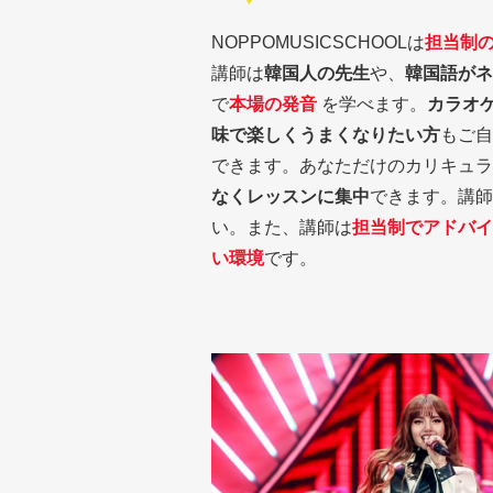
NOPPOMUSICSCHOOLは
担当制
講師は
韓国人の先生
や、
韓国語がネ
で
本場の発音
を学べます。
カラオ
味で楽しくうまくなりたい方
もご自
できます。あなただけのカリキュラ
なくレッスンに集中
できます。講師
い。また、講師は
担当制でアドバイ
い環境
です。