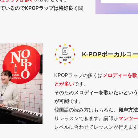
ているのでKPOPラップは格好良く
聞
K-POPボーカル
KPOPラップの多くは
メロディーを歌
とが多い
です。
そのため
メロディーを歌いたいという
が可能
です。
韓国語の読み方はもちろん、
発声方法
りレッスンできます。講師が
マンツー
レベルに合わせてレッスンが行えます