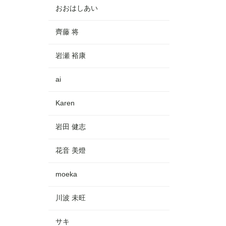
おおはしあい
齊藤 将
岩瀬 裕康
ai
Karen
岩田 健志
花音 美燈
moeka
川波 未旺
サキ