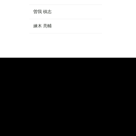
曽我 槙志
練木 亮輔