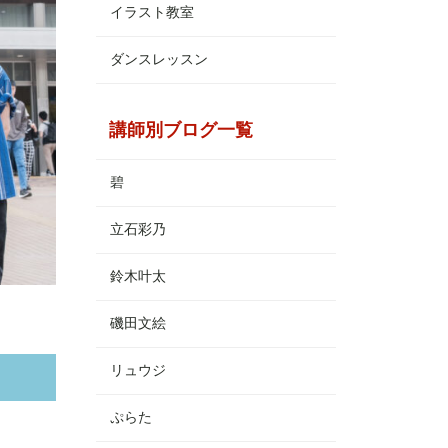
イラスト教室
ダンスレッスン
講師別ブログ一覧
碧
立石彩乃
鈴木叶太
磯田文絵
リュウジ
ぷらた