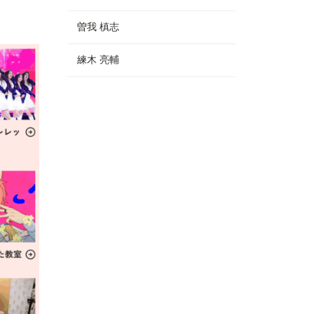
曽我 槙志
練木 亮輔