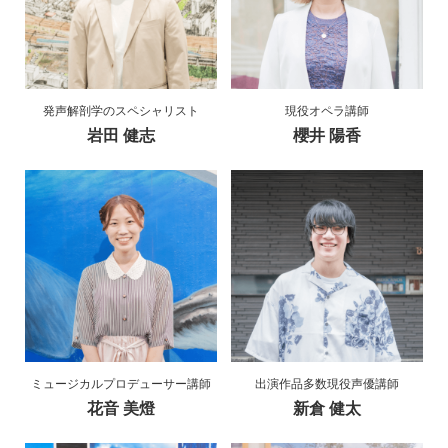
発声解剖学のスペシャリスト
現役オペラ講師
岩田 健志
櫻井 陽香
ミュージカルプロデューサー講師
出演作品多数現役声優講師
花音 美燈
新倉 健太