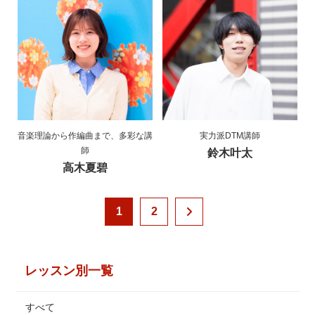
音楽理論から作編曲まで、多彩な講
実力派DTM講師
師
鈴木叶太
高木夏碧
1
2
レッスン別一覧
すべて