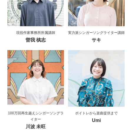
現役作家事務所所属講師
実力派シンガーソングライター講師
曽我 槙志
サキ
100万回再生越えシンガーソングラ
ボイトレから楽曲提供まで
イター
Umi
川波 未旺