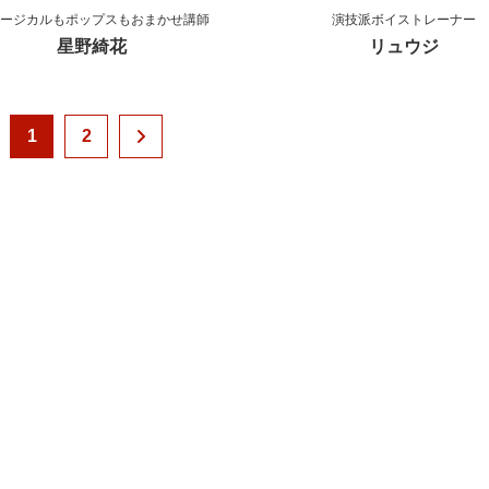
ージカルもポップスもおまかせ講師
演技派ボイストレーナー
星野綺花
リュウジ
1
2