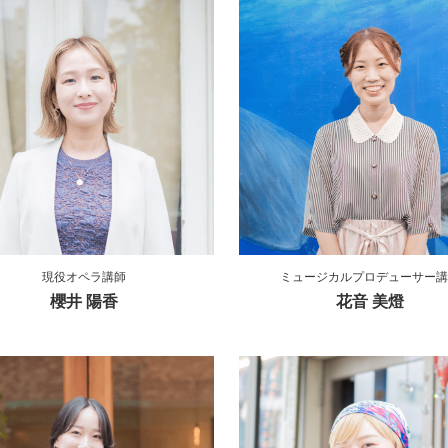
現役オペラ講師
ミュージカルプロデューサー講
櫻井 陽香
花音 美燈