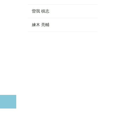
曽我 槙志
練木 亮輔