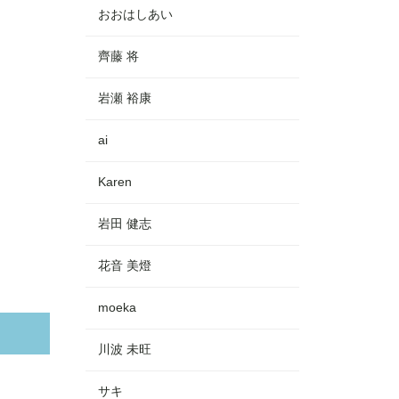
おおはしあい
齊藤 将
岩瀬 裕康
ai
Karen
岩田 健志
花音 美燈
moeka
川波 未旺
サキ