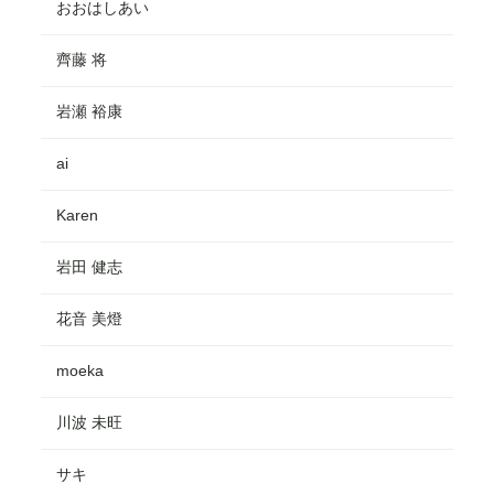
おおはしあい
齊藤 将
岩瀬 裕康
ai
Karen
岩田 健志
花音 美燈
moeka
川波 未旺
サキ