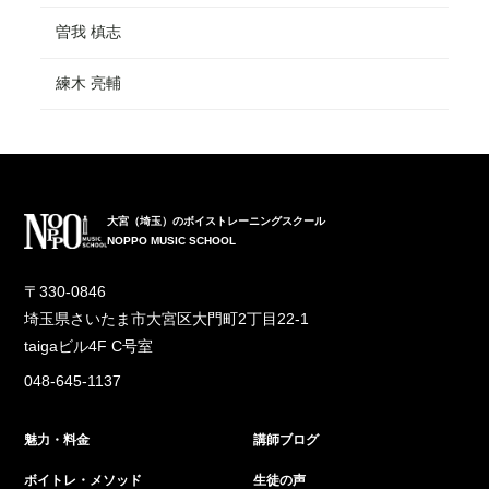
曽我 槙志
練木 亮輔
大宮（埼玉）のボイストレーニングスクール
NOPPO MUSIC SCHOOL
〒330-0846
埼玉県さいたま市大宮区大門町2丁目22-1
taigaビル4F C号室
048-645-1137
魅力・料金
講師ブログ
ボイトレ・メソッド
生徒の声