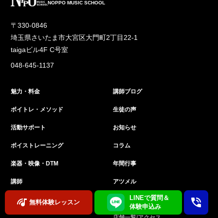
NOPPO MUSIC SCHOOL
〒330-0846
埼玉県さいたま市大宮区大門町2丁目22-1
taigaビル4F C号室
048-645-1137
魅力・料金
講師ブログ
ボイトレ・メソッド
生徒の声
活動サポート
お知らせ
ボイストレーニング
コラム
楽器・映像・DTM
年間行事
講師
アツメル
LINEで質問＆
レッスン室
無料体験レッスン
体験申込み
店舗一覧/アクセス