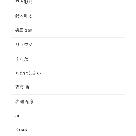
立石彩乃
鈴木叶太
磯田文絵
リュウジ
ぷらた
おおはしあい
齊藤 将
岩瀬 裕康
ai
Karen