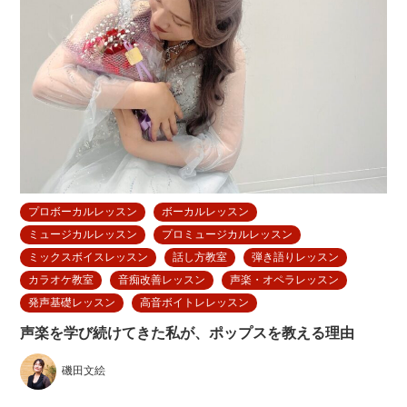
プロボーカルレッスン
ボーカルレッスン
ミュージカルレッスン
プロミュージカルレッスン
ミックスボイスレッスン
話し方教室
弾き語りレッスン
カラオケ教室
音痴改善レッスン
声楽・オペラレッスン
発声基礎レッスン
高音ボイトレレッスン
声楽を学び続けてきた私が、ポップスを教える理由
磯田文絵