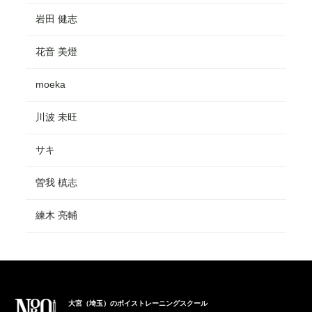
岩田 健志
花音 美燈
moeka
川波 未旺
サキ
曽我 槙志
練木 亮輔
大宮（埼玉）のボイストレーニングスクール