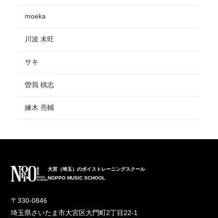
moeka
川波 未旺
サキ
曽我 槙志
練木 亮輔
大宮（埼玉）のボイストレーニングスクール
NOPPO MUSIC SCHOOL
〒330-0846
埼玉県さいたま市大宮区大門町2丁目22-1