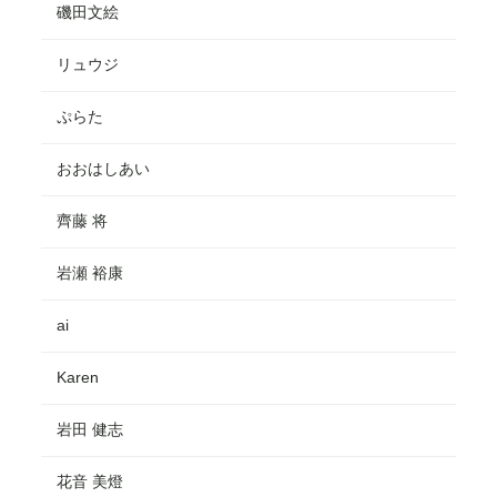
磯田文絵
リュウジ
ぷらた
おおはしあい
齊藤 将
岩瀬 裕康
ai
Karen
岩田 健志
花音 美燈