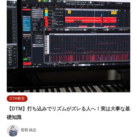
DTM教室
【DTM】打ち込みでリズムがズレる人へ！実は大事な基
礎知識
曽我 槙志