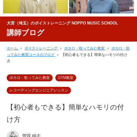
大宮（埼玉）のボイストレーニング NOPPO MUSIC SCHOOL
講師ブログ
ホーム
›
ボイストレーニング
›
ボカロ・歌ってみた教室
›
ボカロ・歌
ってみた教室コースのブログ
›
【初心者もできる】簡単なハモリの付け
方
ボカロ・歌ってみた教室
DTM教室
レコーディングエンジニアレッスン
【初心者もできる】簡単なハモリの付
け方
曽我 槙志