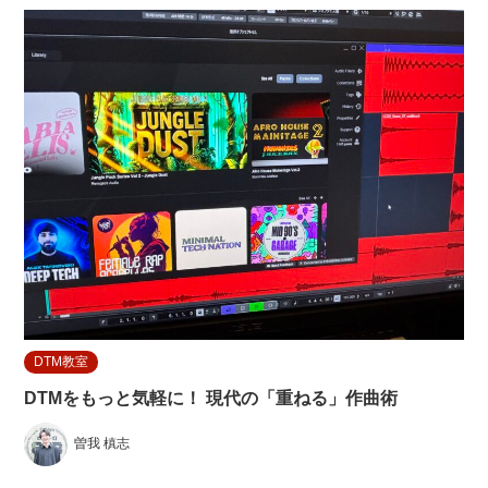
DTM教室
DTMをもっと気軽に！ 現代の「重ねる」作曲術
曽我 槙志