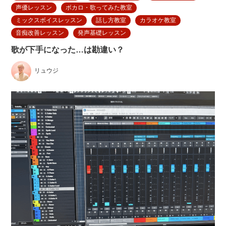
声優レッスン
ボカロ・歌ってみた教室
ミックスボイスレッスン
話し方教室
カラオケ教室
音痴改善レッスン
発声基礎レッスン
歌が下手になった…は勘違い？
リュウジ