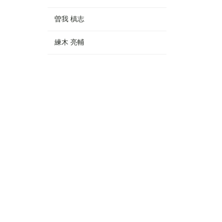
曽我 槙志
練木 亮輔