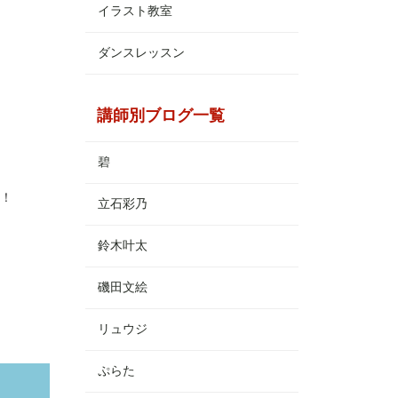
イラスト教室
ダンスレッスン
講師別ブログ一覧
碧
！
立石彩乃
鈴木叶太
磯田文絵
リュウジ
ぷらた