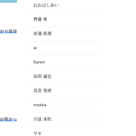
おおはしあい
齊藤 将
かり自分
岩瀬 裕康
ai
Karen
岩田 健志
花音 美燈
moeka
が良かっ
川波 未旺
サキ