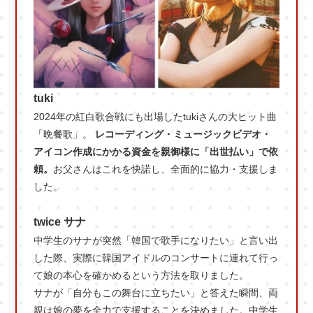
tuki
2024年の紅白歌合戦にも出場したtukiさんの大ヒット曲
「晩餐歌」。
レコーディング・ミュージックビデオ・
アイコン作成にかかる資金を親御様に「出世払い」で依
頼。
お父さんはこれを快諾し、全面的に協力・支援しま
した。
twice サナ
中学生のサナが突然「韓国で歌手になりたい」と言い出
した際、実際に韓国アイドルのコンサートに連れて行っ
て娘の本心を確かめるという方法を取りました。
サナが「自分もこの舞台に立ちたい」と答えた瞬間、両
親は娘の夢を全力で支援することを決めました。中学生