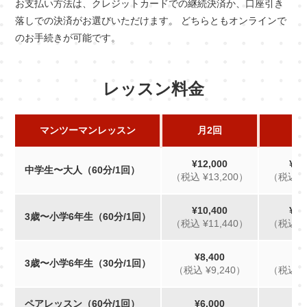
お支払い方法は、クレジットカードでの継続決済か、口座引き
落しでの決済がお選びいただけます。 どちらともオンラインで
のお手続きが可能です。
レッスン料金
マンツーマンレッスン
月2回
月
¥12,000
¥16
中学生〜大人（60分/1回）
（税込 ¥13,200）
（税込 ¥
¥10,400
¥13
3歳〜小学6年生（60分/1回）
（税込 ¥11,440）
（税込 ¥
¥8,400
¥9
3歳〜小学6年生（30分/1回）
（税込 ¥9,240）
（税込 ¥
ペアレッスン（60分/1回）
¥6,000
¥8